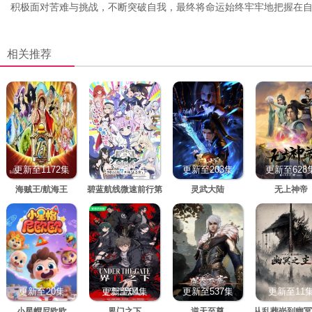
积极面对苦难与挑战，不断突破自我，最终将命运始终牢牢地把握在
相关推荐
更新至1172集
更新至05集
更新至203集
更新至628
海贼王/航海王
碧蓝航线微速前行第
灵武大陆
无上神帝
二季
更新至20集
更新至04集
更新至537集
更新至11
小星帽尼欧欧
界门之下
逆天至尊
从乱葬岗到幽冥