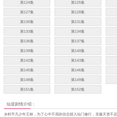
第124集
第125集
第127集
第128集
第130集
第131集
第133集
第134集
第136集
第137集
第139集
第140集
第142集
第143集
第145集
第146集
第148集
第149集
第151集
第152集
仙逆
剧情介绍：
乡村平凡少年王林，为了心中不屈的信念踏入仙门修行，克服天资不