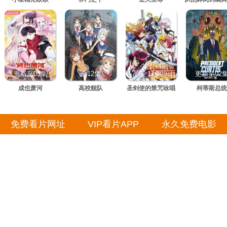
更新至03集
全12集
全12集
更新至02
成也萧河
高校舰队
圣剑使的禁咒咏唱
柯蒂斯总统
免费看片网址
VIP看片APP
永久免费电影