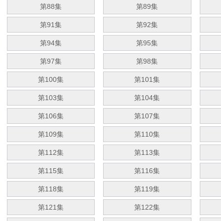
第88集
第89集
第91集
第92集
第94集
第95集
第97集
第98集
第100集
第101集
第103集
第104集
第106集
第107集
第109集
第110集
第112集
第113集
第115集
第116集
第118集
第119集
第121集
第122集