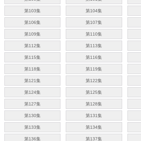
第103集
第104集
第106集
第107集
第109集
第110集
第112集
第113集
第115集
第116集
第118集
第119集
第121集
第122集
第124集
第125集
第127集
第128集
第130集
第131集
第133集
第134集
第136集
第137集