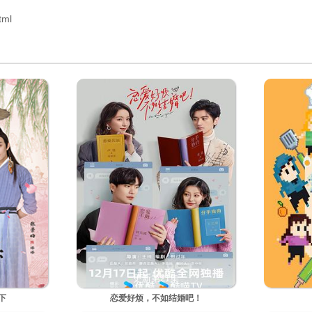
tml
更新第21集
下
恋爱好烦，不如结婚吧！