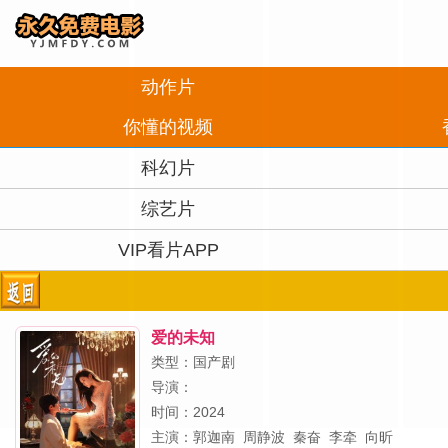
动作片
你懂的视频
科幻片
综艺片
VIP看片APP
爱的未知
类型：国产剧
导演：
时间：2024
主演：
郭迦南
周静波
秦奋
李牵
向昕