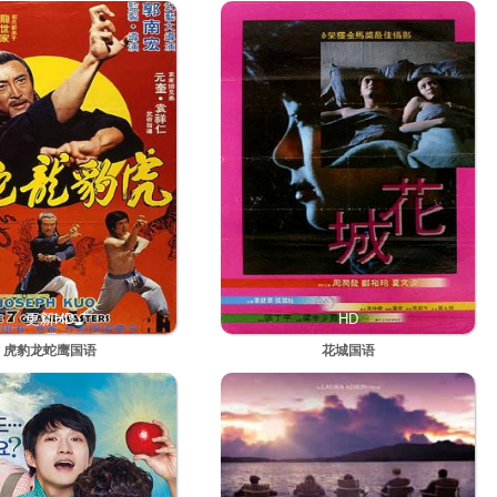
更新HD
HD
虎豹龙蛇鹰国语
花城国语