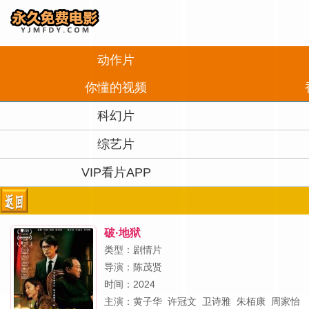
动作片
你懂的视频
科幻片
综艺片
VIP看片APP
破·地狱
类型：剧情片
导演：
陈茂贤
时间：2024
主演：
黄子华
许冠文
卫诗雅
朱栢康
周家怡