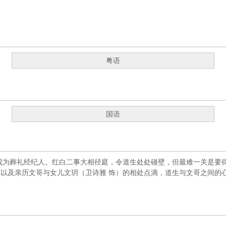
粤语
国语
成为葬礼经纪人。红白二事大相径庭，令道生处处碰壁，但最难一关是要
以及亲历文哥与女儿文玥（卫诗雅 饰）的相处点滴，道生与文哥之间的心