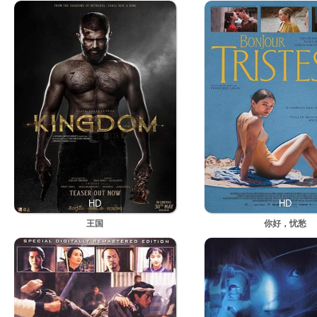
HD
HD
王国
你好，忧愁