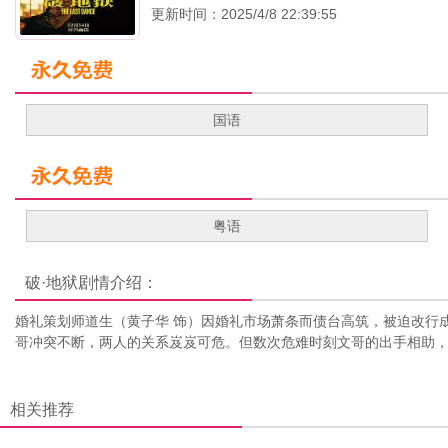
更新时间：2025/4/8 22:39:55
国语
粤语
破·地狱
剧情介绍：
婚礼策划师道生（黄子华 饰）因婚礼市场萧条而债台高筑，被迫改行
哥冲突不断，两人的关系岌岌可危。但数次危难时刻文哥的出手相助，
相关推荐