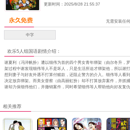
更新时间：2025/8/28 21:55:37
无需安装任
中字
欢乐5人组国语
剧情介绍：
谢夏利（冯淬帆扮）遭以细伟为首的四个男女青年绑架（由尔冬升，
架过程中谢发现细伟等人不是坏人，只是生活所迫才绑架他，所以谢
想到妻子与好友外遇不打算付赎款，还阻止警方的介入。细伟等人看
决定放弃绑架。而美女督察（由高丽虹扮）却不打算放弃案件，并抓
谢却力保细伟他们，并撤销案件，同时希望细伟等人帮助他向好友复仇...
相关推荐