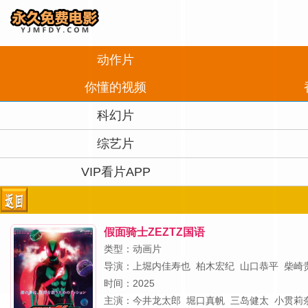
动作片
你懂的视频
科幻片
综艺片
VIP看片APP
假面骑士ZEZTZ国语
类型：动画片
导演：
上堀内佳寿也
柏木宏纪
山口恭平
柴崎
时间：2025
主演：
今井龙太郎
堀口真帆
三岛健太
小贯莉