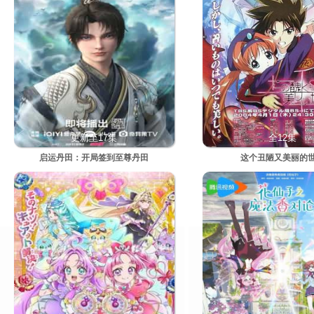
更新至17集
全12集
启运丹田：开局签到至尊丹田
这个丑陋又美丽的