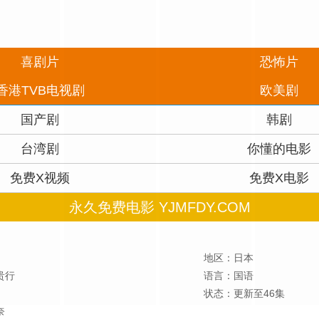
喜剧片
恐怖片
香港TVB电视剧
欧美剧
国产剧
韩剧
台湾剧
你懂的电影
免费X视频
免费X电影
永久免费电影 YJMFDY.COM
地区：日本
贵行
语言：国语
状态：更新至46集
奈