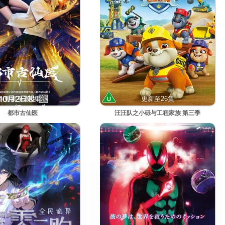
更新至200集
更新至26集
都市古仙医
汪汪队之小砾与工程家族 第三季