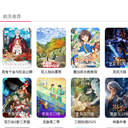
相关推荐
更新至10集
更新至22集
更新至10集
更新至132
恶食千金与狂血公爵
双人独自露营
魔法药水救救我
灵武大陆
更新至23集
更新至23集
更新至03集
更新至19
苍兰诀2影三界篇
龙族第二季
三线轮洄2025
神墓年番