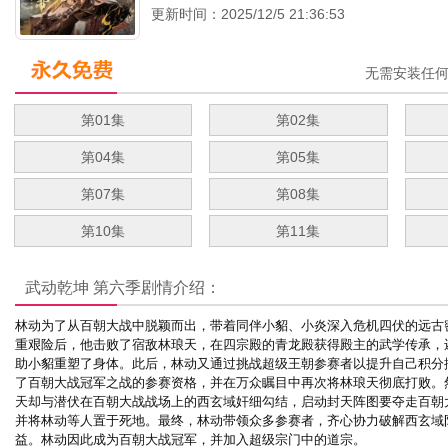
更新时间：2025/12/5 21:36:53
无需安装任
第01集
第02集
第04集
第05集
第07集
第08集
第10集
第11集
武动乾坤 第六季
剧情介绍：
林动为了从百朝大战中脱颖而出，带着同伴小貂、小炎深入危机四伏的远古
重艰险后，他击败了宿敌林琅天，在四宗殿的青龙殿获得殿主的武学传承，
助小貂重塑了身体。此后，林动又通过挑战超级王朝参赛者以提升自己积分
了百朝大战冠军之战的参赛资格，并在万众瞩目中再次将林琅天彻底打败。
天却与潜伏在百朝大战战场上的西玄域奸细勾结，启动封天阵图要夺走百朝
并将林动等人置于死地。最终，林动带领众多参赛者，齐心协力破解西玄域
益。林动因此成为百朝大战冠军，并加入超级宗门中的道宗。