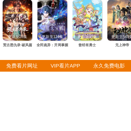
更新至28集
更新至124集
更新至08集
更新至549
荒古恩仇录·破风篇
全民诡异：开局掌握
曾经有勇士
无上神帝
零元购·动态漫画
免费看片网址
VIP看片APP
永久免费电影