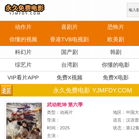
动作片
喜剧片
恐怖片
你懂的视频
香港TVB电视剧
欧美剧
科幻片
国产剧
韩剧
综艺片
台湾剧
你懂的电影
VIP看片APP
免费X视频
免费X电影
永久免费电影 YJMFDY.COM
武动乾坤 第六季
类型：动画片
地区：中国
导演：
语言：汉语
时间：2025
状态：第12
主演：