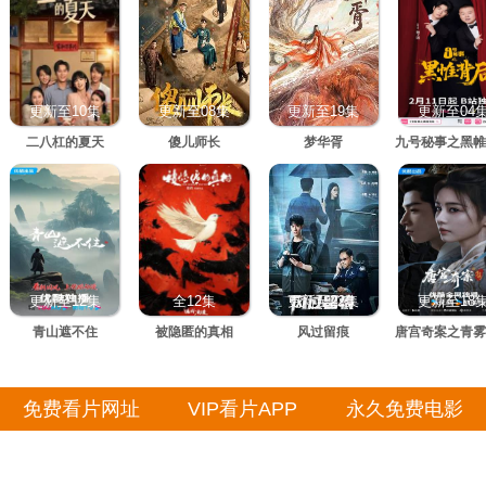
更新至10集
更新至08集
更新至19集
更新至04
二八杠的夏天
傻儿师长
梦华胥
九号秘事之黑帷
更新至12集
全12集
更新至22集
更新至18
青山遮不住
被隐匿的真相
风过留痕
唐宫奇案之青雾
免费看片网址
VIP看片APP
永久免费电影