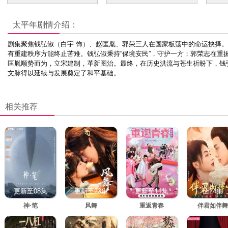
太平年
剧情介绍：
剧集聚焦钱弘俶（白宇 饰）、赵匡胤、郭荣三人在国家板荡中的命运抉择
有重建秩序方能终止苦难。钱弘俶秉持“保境安民”，守护一方；郭荣志在重
匡胤顺势而为，立宋建制，革新图治。最终，在历史洪流与苍生祈盼下，钱弘
文脉得以延续与发展奠定了和平基础。
相关推荐
更新至08集
更新至23集
更新至11集
全24集
神·笔
风舞
重返青春
伴君如伴舞