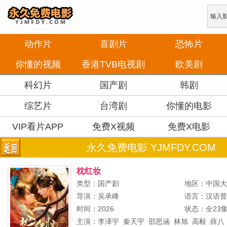
动作片
喜剧片
恐怖片
你懂的视频
香港TVB电视剧
欧美剧
科幻片
国产剧
韩剧
综艺片
台湾剧
你懂的电影
VIP看片APP
免费X视频
免费X电影
永久免费电影 YJMFDY.COM
枕红妆
类型：国产剧
地区：中国
导演：
吴承峰
语言：汉语
时间：2026
状态：全23
主演：
李泽宇
秦天宇
邵思涵
林旭
高毅
薛八