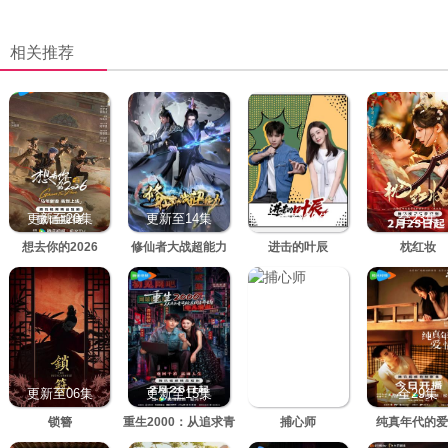
相关推荐
更新至20集
更新至14集
更新至10集
全23集
想去你的2026
修仙者大战超能力
进击的叶辰
枕红妆
更新至06集
更新至15集
全20集
全29集
锁簪
重生2000：从追求青
捕心师
纯真年代的爱