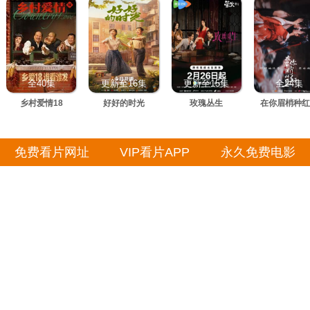
涩校花同桌开始
全40集
更新至16集
更新至15集
全24集
乡村爱情18
好好的时光
玫瑰丛生
在你眉梢种红
免费看片网址
VIP看片APP
永久免费电影