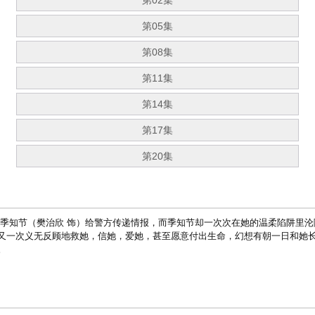
第02集
第05集
第08集
第11集
第14集
第17集
第20集
惑季知节（樊治欣 饰）给警方传递情报，而季知节却一次次在她的温柔陷阱里
又一次义无反顾地救她，信她，爱她，甚至愿意付出生命，幻想有朝一日和她长
。