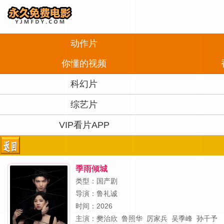
动作片
你懂的视频
科幻片
综艺片
VIP看片APP
季雨倾城
类型：国产剧
导演：
鲁礼诚
时间：2026
主演：
樊治欣
鲁照华
厉家兵
吴季峰
孙千予