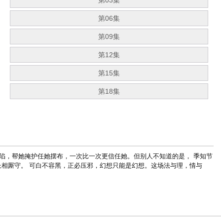
第03集
第06集
第09集
第12集
第15集
第18集
沦陷，帮她掩护任她摆布，一次比一次更信任她。
但别人不知道的是， 季知节
相厮守。 可白不容黑，正必压邪，幻想只能是幻想。这场法与理，情与