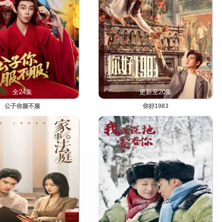
全24集
更新至20集
公子你服不服
你好1983