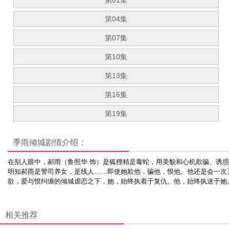
第01集
第04集
第07集
第10集
第13集
第16集
第19集
季雨倾城
剧情介绍：
在别人眼中，郝雨（鲁照华 饰）是狐狸精是毒蛇，用美貌和心机欺骗、诱
明知郝雨是警司养女，是线人……即使她欺他，骗他，恨他。他还是会一次
欲，爱与恨纠缠的倾城虐恋之下，她，始终执着于复仇。他，始终执迷于她
相关推荐