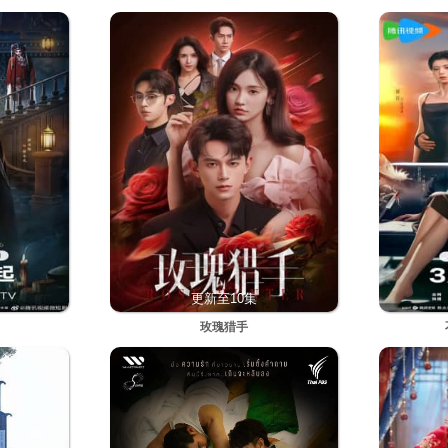
更新至10集
玫瑰猎手