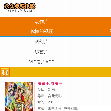
动作片
你懂的视频
科幻片
综艺片
VIP看片APP
海贼王/航海王
类型：动画片
导演：
宫元宏彰
时间：2014
主演：
田中真弓
中井和哉