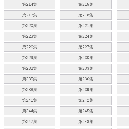
第214集
第215集
第217集
第218集
第220集
第221集
第223集
第224集
第226集
第227集
第229集
第230集
第232集
第233集
第235集
第236集
第238集
第239集
第241集
第242集
第244集
第245集
第247集
第248集