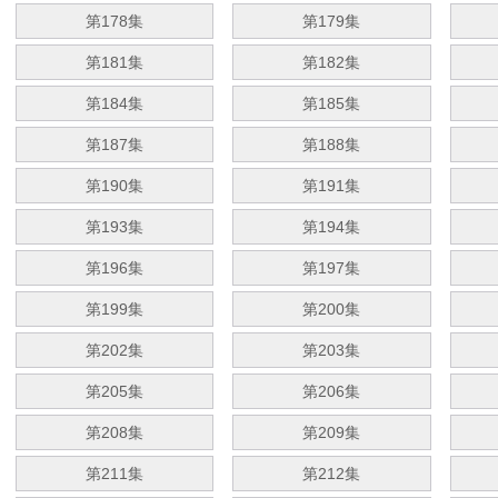
第178集
第179集
第181集
第182集
第184集
第185集
第187集
第188集
第190集
第191集
第193集
第194集
第196集
第197集
第199集
第200集
第202集
第203集
第205集
第206集
第208集
第209集
第211集
第212集