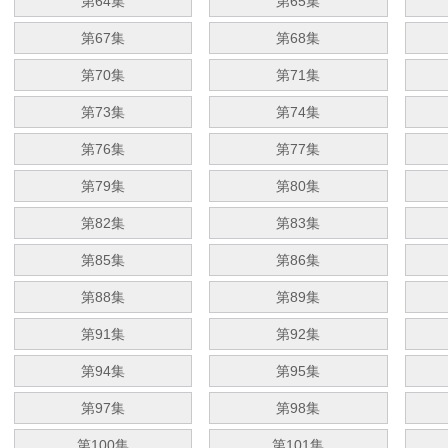
第64集
第65集
第67集
第68集
第70集
第71集
第73集
第74集
第76集
第77集
第79集
第80集
第82集
第83集
第85集
第86集
第88集
第89集
第91集
第92集
第94集
第95集
第97集
第98集
第100集
第101集