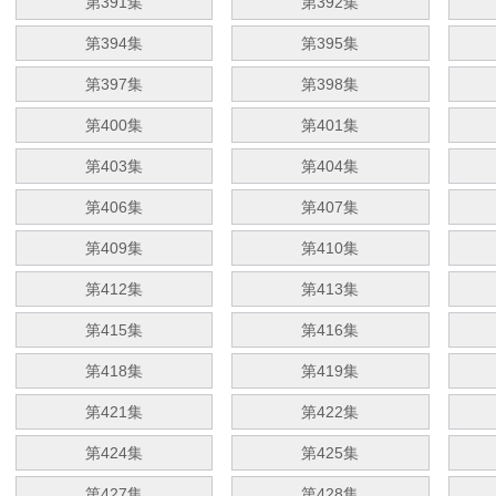
第391集
第392集
第394集
第395集
第397集
第398集
第400集
第401集
第403集
第404集
第406集
第407集
第409集
第410集
第412集
第413集
第415集
第416集
第418集
第419集
第421集
第422集
第424集
第425集
第427集
第428集