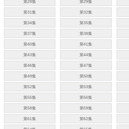
第28集
第29集
第31集
第32集
第34集
第35集
第37集
第38集
第40集
第41集
第43集
第44集
第46集
第47集
第49集
第50集
第52集
第53集
第55集
第56集
第58集
第59集
第61集
第62集