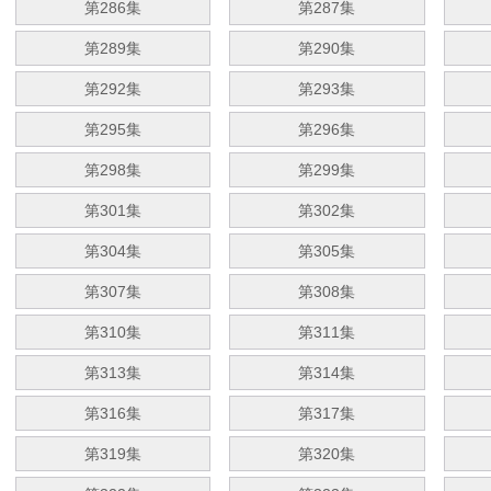
第286集
第287集
第289集
第290集
第292集
第293集
第295集
第296集
第298集
第299集
第301集
第302集
第304集
第305集
第307集
第308集
第310集
第311集
第313集
第314集
第316集
第317集
第319集
第320集