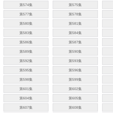
第574集
第575集
第577集
第578集
第580集
第581集
第583集
第584集
第586集
第587集
第589集
第590集
第592集
第593集
第595集
第596集
第598集
第599集
第601集
第602集
第604集
第605集
第607集
第608集