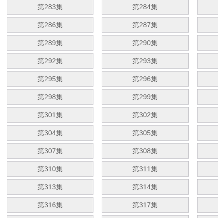
第283集
第284集
第286集
第287集
第289集
第290集
第292集
第293集
第295集
第296集
第298集
第299集
第301集
第302集
第304集
第305集
第307集
第308集
第310集
第311集
第313集
第314集
第316集
第317集