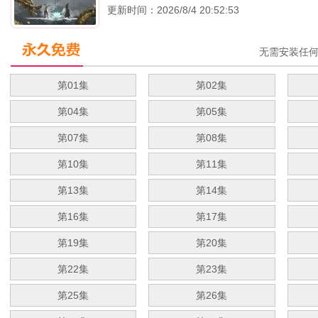
更新时间：2026/8/4 20:52:53
无需安装任
第01集
第02集
第04集
第05集
第07集
第08集
第10集
第11集
第13集
第14集
第16集
第17集
第19集
第20集
第22集
第23集
第25集
第26集