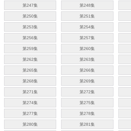
第247集
第248集
第250集
第251集
第253集
第254集
第256集
第257集
第259集
第260集
第262集
第263集
第265集
第266集
第268集
第269集
第271集
第272集
第274集
第275集
第277集
第278集
第280集
第281集