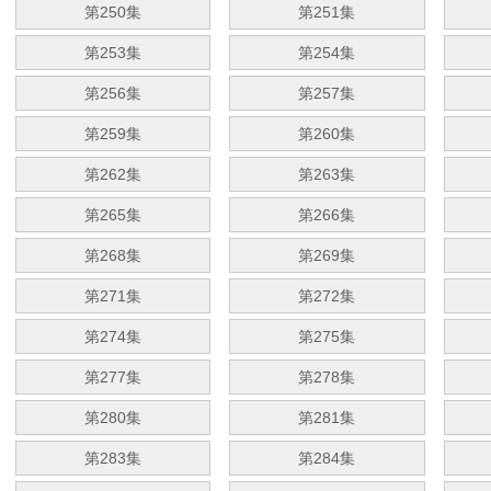
第250集
第251集
第253集
第254集
第256集
第257集
第259集
第260集
第262集
第263集
第265集
第266集
第268集
第269集
第271集
第272集
第274集
第275集
第277集
第278集
第280集
第281集
第283集
第284集